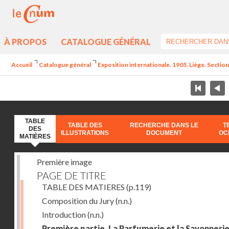
À PROPOS
CATALOGUE GÉNÉRAL
Accueil
Catalogue général
Exposition internationale. 1905. Liège. Section
TABLE
TABLE DES
RECHERCHE DANS LE
T
DES
ILLUSTRATIONS
DOCUMENT
OC
MATIÈRES
Première image
PAGE DE TITRE
TABLE DES MATIERES
(p.119)
Composition du Jury
(n.n.)
Introduction
(n.n.)
Première partie. La Parfumerie et la Savonneri