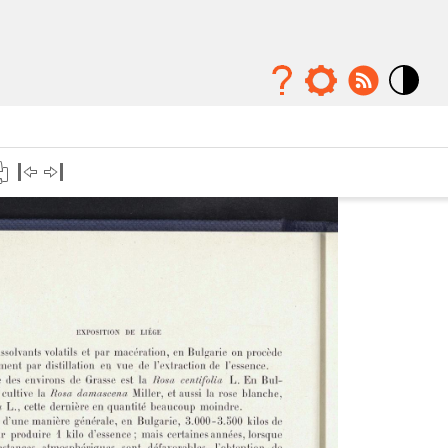
Mode
contraste
élévé