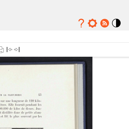
Mode
contraste
élévé