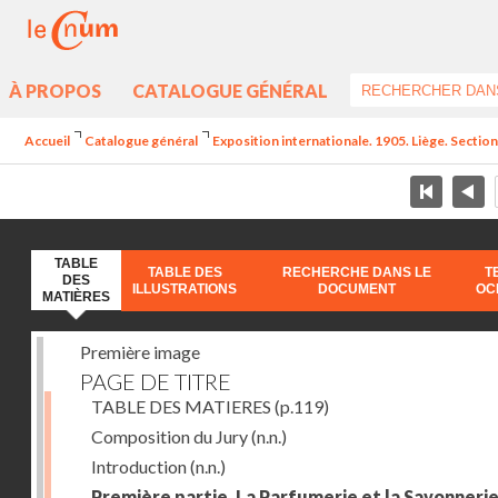
À PROPOS
CATALOGUE GÉNÉRAL
Accueil
Catalogue général
Exposition internationale. 1905. Liège. Section
TABLE
TABLE DES
RECHERCHE DANS LE
T
DES
ILLUSTRATIONS
DOCUMENT
OC
MATIÈRES
Première image
PAGE DE TITRE
TABLE DES MATIERES
(p.119)
Composition du Jury
(n.n.)
Introduction
(n.n.)
Première partie. La Parfumerie et la Savonneri