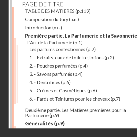
PAGE DE TITRE
TABLE DES MATIERES
(p.119)
Composition du Jury
(n.n.)
Introduction
(n.n.)
Première partie. La Parfumerie et la Savonneri
L'Art de la Parfumerie
(p.1)
Les parfums confectionnés
(p.2)
1. - Extraits, eaux de toilette, lotions
(p.2)
2. - Poudres parfumées
(p.4)
3. - Savons parfumés
(p.4)
4. - Dentrifices
(p.6)
5. - Crèmes et Cosmétiques
(p.6)
6. - Fards et Teintures pour les cheveux
(p.7)
Deuxième partie. Les Matières premières pour la
Parfumerie
(p.9)
Généralités
(p.9)
Les parfums naturels
(p.10)
Droits réservés - CNAM
Extraction des parfums
(p.10)