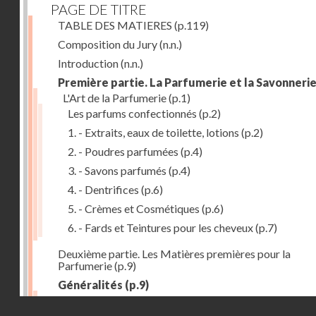
PAGE DE TITRE
TABLE DES MATIERES
(p.119)
Composition du Jury
(n.n.)
Introduction
(n.n.)
Première partie. La Parfumerie et la Savonneri
L'Art de la Parfumerie
(p.1)
Les parfums confectionnés
(p.2)
1. - Extraits, eaux de toilette, lotions
(p.2)
2. - Poudres parfumées
(p.4)
3. - Savons parfumés
(p.4)
4. - Dentrifices
(p.6)
5. - Crèmes et Cosmétiques
(p.6)
6. - Fards et Teintures pour les cheveux
(p.7)
Deuxième partie. Les Matières premières pour la
Parfumerie
(p.9)
Généralités
(p.9)
Les parfums naturels
(p.10)
Droits réservés - CNAM
Extraction des parfums
(p.10)