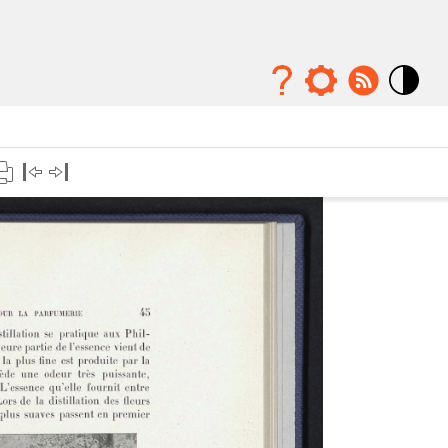
Mode
contraste
élévé