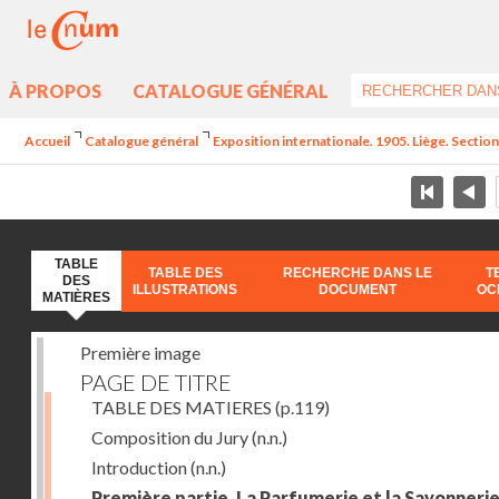
À PROPOS
CATALOGUE GÉNÉRAL
Accueil
Catalogue général
Exposition internationale. 1905. Liège. Section
TABLE
TABLE DES
RECHERCHE DANS LE
T
DES
ILLUSTRATIONS
DOCUMENT
OC
MATIÈRES
Première image
PAGE DE TITRE
TABLE DES MATIERES
(p.119)
Composition du Jury
(n.n.)
Introduction
(n.n.)
Première partie. La Parfumerie et la Savonneri