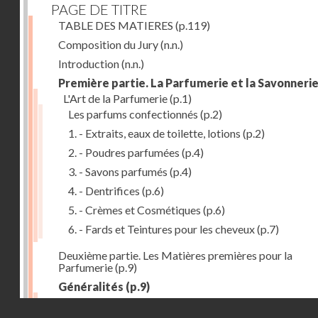
PAGE DE TITRE
TABLE DES MATIERES
(p.119)
Composition du Jury
(n.n.)
Introduction
(n.n.)
Première partie. La Parfumerie et la Savonneri
L'Art de la Parfumerie
(p.1)
Les parfums confectionnés
(p.2)
1. - Extraits, eaux de toilette, lotions
(p.2)
2. - Poudres parfumées
(p.4)
3. - Savons parfumés
(p.4)
4. - Dentrifices
(p.6)
5. - Crèmes et Cosmétiques
(p.6)
6. - Fards et Teintures pour les cheveux
(p.7)
Deuxième partie. Les Matières premières pour la
Parfumerie
(p.9)
Généralités
(p.9)
Les parfums naturels
(p.10)
Droits réservés - CNAM
Extraction des parfums
(p.10)