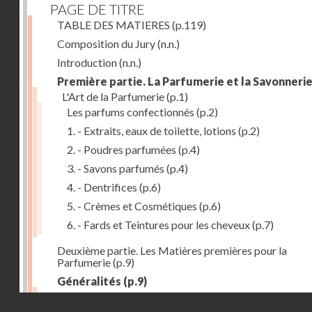
PAGE DE TITRE
TABLE DES MATIERES
(p.119)
Composition du Jury
(n.n.)
Introduction
(n.n.)
Première partie. La Parfumerie et la Savonneri
L'Art de la Parfumerie
(p.1)
Les parfums confectionnés
(p.2)
1. - Extraits, eaux de toilette, lotions
(p.2)
2. - Poudres parfumées
(p.4)
3. - Savons parfumés
(p.4)
4. - Dentrifices
(p.6)
5. - Crèmes et Cosmétiques
(p.6)
6. - Fards et Teintures pour les cheveux
(p.7)
Deuxième partie. Les Matières premières pour la
Parfumerie
(p.9)
Généralités
(p.9)
Les parfums naturels
(p.10)
Droits réservés - CNAM
Extraction des parfums
(p.10)