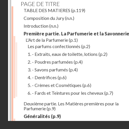
PAGE DE TITRE
TABLE DES MATIERES
(p.119)
Composition du Jury
(n.n.)
Introduction
(n.n.)
Première partie. La Parfumerie et la Savonneri
L'Art de la Parfumerie
(p.1)
Les parfums confectionnés
(p.2)
1. - Extraits, eaux de toilette, lotions
(p.2)
2. - Poudres parfumées
(p.4)
3. - Savons parfumés
(p.4)
4. - Dentrifices
(p.6)
5. - Crèmes et Cosmétiques
(p.6)
6. - Fards et Teintures pour les cheveux
(p.7)
Deuxième partie. Les Matières premières pour la
Parfumerie
(p.9)
Généralités
(p.9)
Les parfums naturels
(p.10)
Droits réservés - CNAM
Extraction des parfums
(p.10)