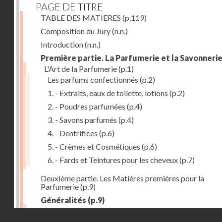
PAGE DE TITRE
TABLE DES MATIERES
(p.119)
Composition du Jury
(n.n.)
Introduction
(n.n.)
Première partie. La Parfumerie et la Savonneri
L'Art de la Parfumerie
(p.1)
Les parfums confectionnés
(p.2)
1. - Extraits, eaux de toilette, lotions
(p.2)
2. - Poudres parfumées
(p.4)
3. - Savons parfumés
(p.4)
4. - Dentrifices
(p.6)
5. - Crèmes et Cosmétiques
(p.6)
6. - Fards et Teintures pour les cheveux
(p.7)
Deuxième partie. Les Matières premières pour la
Parfumerie
(p.9)
Généralités
(p.9)
Les parfums naturels
(p.10)
Droits réservés - CNAM
Extraction des parfums
(p.10)