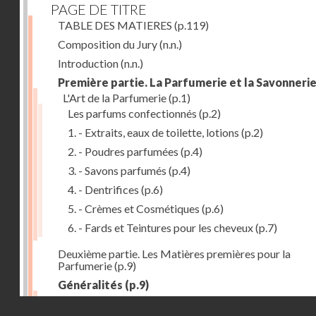
PAGE DE TITRE
TABLE DES MATIERES
(p.119)
Composition du Jury
(n.n.)
Introduction
(n.n.)
Première partie. La Parfumerie et la Savonneri
L'Art de la Parfumerie
(p.1)
Les parfums confectionnés
(p.2)
1. - Extraits, eaux de toilette, lotions
(p.2)
2. - Poudres parfumées
(p.4)
3. - Savons parfumés
(p.4)
4. - Dentrifices
(p.6)
5. - Crèmes et Cosmétiques
(p.6)
6. - Fards et Teintures pour les cheveux
(p.7)
Deuxième partie. Les Matières premières pour la
Parfumerie
(p.9)
Généralités
(p.9)
Les parfums naturels
(p.10)
Droits réservés - CNAM
Extraction des parfums
(p.10)