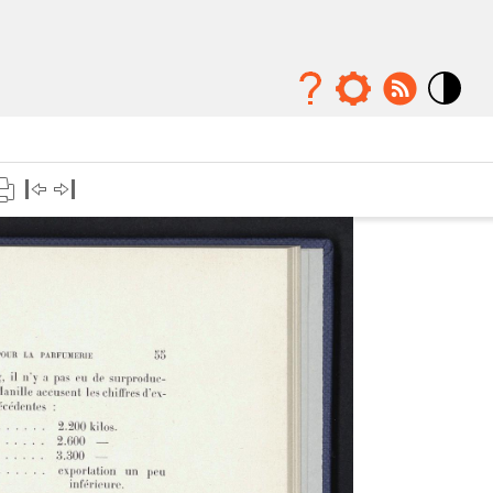
Mode
contraste
élévé