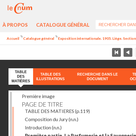
À PROPOS
CATALOGUE GÉNÉRAL
Accueil
Catalogue général
Exposition internationale. 1905. Liège. Section
TABLE
TABLE DES
RECHERCHE DANS LE
T
DES
ILLUSTRATIONS
DOCUMENT
OC
MATIÈRES
Première image
PAGE DE TITRE
TABLE DES MATIERES
(p.119)
Composition du Jury
(n.n.)
Introduction
(n.n.)
Première partie. La Parfumerie et la Savonneri