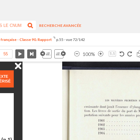
RECHERCHE AVANCÉE
 française - Classe 90. Rapport
p.55 - vue 72/142
100%
EXTE
ÉRISÉ
e
(p.1)