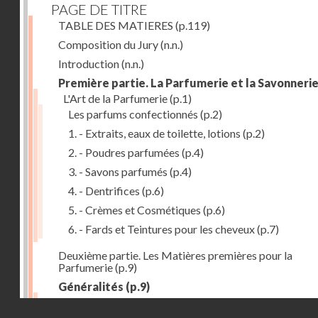
PAGE DE TITRE
TABLE DES MATIERES
(p.119)
Composition du Jury
(n.n.)
Introduction
(n.n.)
Première partie. La Parfumerie et la Savonneri
L'Art de la Parfumerie
(p.1)
Les parfums confectionnés
(p.2)
1. - Extraits, eaux de toilette, lotions
(p.2)
2. - Poudres parfumées
(p.4)
3. - Savons parfumés
(p.4)
4. - Dentrifices
(p.6)
5. - Crèmes et Cosmétiques
(p.6)
6. - Fards et Teintures pour les cheveux
(p.7)
Deuxième partie. Les Matières premières pour la
Parfumerie
(p.9)
Généralités
(p.9)
Les parfums naturels
(p.10)
Droits réservés - CNAM
Extraction des parfums
(p.10)