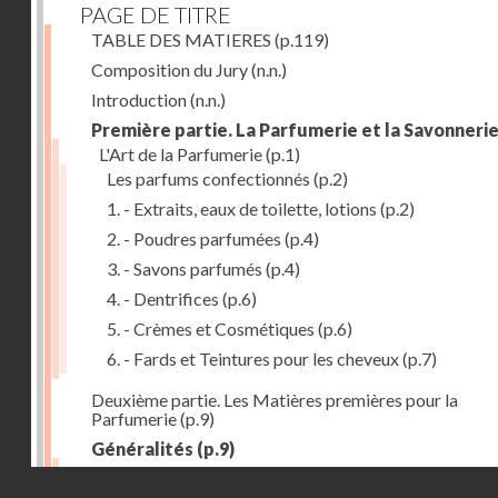
PAGE DE TITRE
TABLE DES MATIERES
(p.119)
Composition du Jury
(n.n.)
Introduction
(n.n.)
Première partie. La Parfumerie et la Savonneri
L'Art de la Parfumerie
(p.1)
Les parfums confectionnés
(p.2)
1. - Extraits, eaux de toilette, lotions
(p.2)
2. - Poudres parfumées
(p.4)
3. - Savons parfumés
(p.4)
4. - Dentrifices
(p.6)
5. - Crèmes et Cosmétiques
(p.6)
6. - Fards et Teintures pour les cheveux
(p.7)
Deuxième partie. Les Matières premières pour la
Parfumerie
(p.9)
Généralités
(p.9)
Les parfums naturels
(p.10)
Droits réservés - CNAM
Extraction des parfums
(p.10)