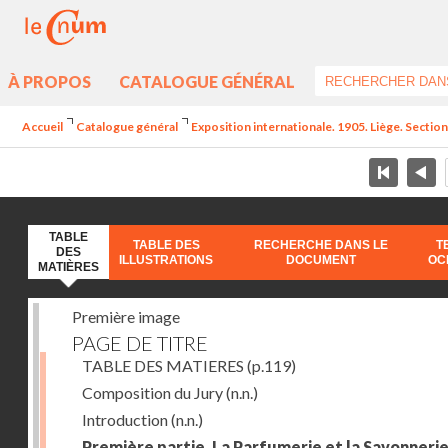
À PROPOS
CATALOGUE GÉNÉRAL
Accueil
Catalogue général
Exposition internationale. 1905. Liège. Section
TABLE
TABLE DES
RECHERCHE DANS LE
T
DES
ILLUSTRATIONS
DOCUMENT
OC
MATIÈRES
Première image
PAGE DE TITRE
TABLE DES MATIERES
(p.119)
Composition du Jury
(n.n.)
Introduction
(n.n.)
Première partie. La Parfumerie et la Savonneri