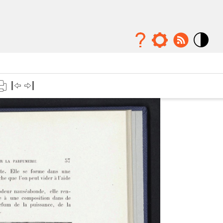
Mode
contraste
élévé