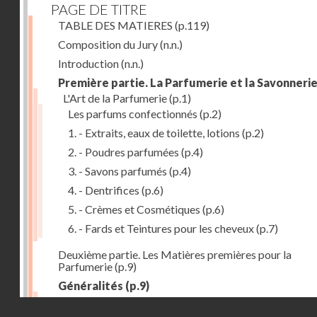
PAGE DE TITRE
TABLE DES MATIERES
(p.119)
Composition du Jury
(n.n.)
Introduction
(n.n.)
Première partie. La Parfumerie et la Savonneri
L'Art de la Parfumerie
(p.1)
Les parfums confectionnés
(p.2)
1. - Extraits, eaux de toilette, lotions
(p.2)
2. - Poudres parfumées
(p.4)
3. - Savons parfumés
(p.4)
4. - Dentrifices
(p.6)
5. - Crèmes et Cosmétiques
(p.6)
6. - Fards et Teintures pour les cheveux
(p.7)
Deuxième partie. Les Matières premières pour la
Parfumerie
(p.9)
Généralités
(p.9)
Les parfums naturels
(p.10)
Droits réservés - CNAM
Extraction des parfums
(p.10)