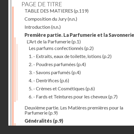
PAGE DE TITRE
TABLE DES MATIERES
(p.119)
Composition du Jury
(n.n.)
Introduction
(n.n.)
Première partie. La Parfumerie et la Savonneri
L'Art de la Parfumerie
(p.1)
Les parfums confectionnés
(p.2)
1. - Extraits, eaux de toilette, lotions
(p.2)
2. - Poudres parfumées
(p.4)
3. - Savons parfumés
(p.4)
4. - Dentrifices
(p.6)
5. - Crèmes et Cosmétiques
(p.6)
6. - Fards et Teintures pour les cheveux
(p.7)
Deuxième partie. Les Matières premières pour la
Parfumerie
(p.9)
Généralités
(p.9)
Les parfums naturels
(p.10)
Droits réservés - CNAM
Extraction des parfums
(p.10)