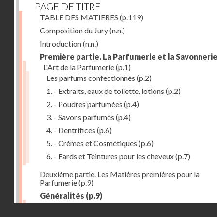
PAGE DE TITRE
TABLE DES MATIERES
(p.119)
Composition du Jury
(n.n.)
Introduction
(n.n.)
Première partie. La Parfumerie et la Savonneri
L'Art de la Parfumerie
(p.1)
Les parfums confectionnés
(p.2)
1. - Extraits, eaux de toilette, lotions
(p.2)
2. - Poudres parfumées
(p.4)
3. - Savons parfumés
(p.4)
4. - Dentrifices
(p.6)
5. - Crèmes et Cosmétiques
(p.6)
6. - Fards et Teintures pour les cheveux
(p.7)
Deuxième partie. Les Matières premières pour la
Parfumerie
(p.9)
Généralités
(p.9)
Les parfums naturels
(p.10)
Droits réservés - CNAM
Extraction des parfums
(p.10)