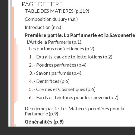
PAGE DE TITRE
TABLE DES MATIERES
(p.119)
Composition du Jury
(n.n.)
Introduction
(n.n.)
Première partie. La Parfumerie et la Savonneri
L'Art de la Parfumerie
(p.1)
Les parfums confectionnés
(p.2)
1. - Extraits, eaux de toilette, lotions
(p.2)
2. - Poudres parfumées
(p.4)
3. - Savons parfumés
(p.4)
4. - Dentrifices
(p.6)
5. - Crèmes et Cosmétiques
(p.6)
6. - Fards et Teintures pour les cheveux
(p.7)
Deuxième partie. Les Matières premières pour la
Parfumerie
(p.9)
Généralités
(p.9)
Les parfums naturels
(p.10)
Droits réservés - CNAM
Extraction des parfums
(p.10)