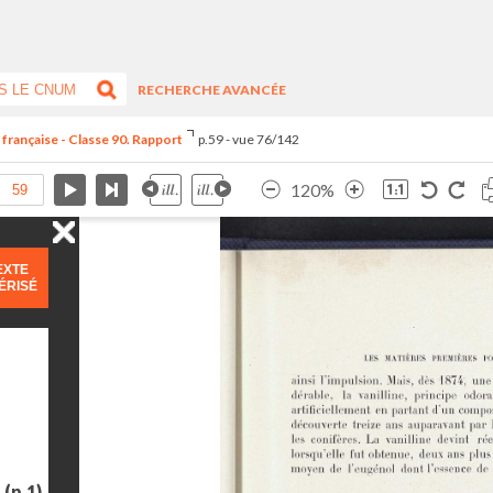
RECHERCHE AVANCÉE
 française - Classe 90. Rapport
p.59 - vue 76/142
120%
EXTE
ÉRISÉ
e
(p.1)