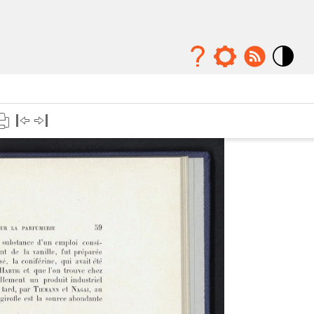
Mode
contraste
élévé