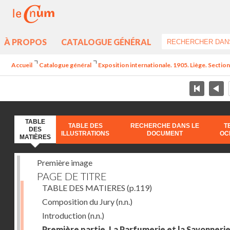
À PROPOS
CATALOGUE GÉNÉRAL
Accueil
Catalogue général
Exposition internationale. 1905. Liège. Section
TABLE
TABLE DES
RECHERCHE DANS LE
T
DES
ILLUSTRATIONS
DOCUMENT
OC
MATIÈRES
Première image
PAGE DE TITRE
TABLE DES MATIERES
(p.119)
Composition du Jury
(n.n.)
Introduction
(n.n.)
Première partie. La Parfumerie et la Savonneri