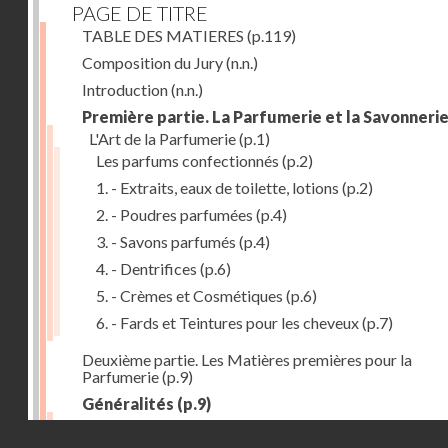
PAGE DE TITRE
TABLE DES MATIERES
(p.119)
Composition du Jury
(n.n.)
Introduction
(n.n.)
Première partie. La Parfumerie et la Savonneri
L'Art de la Parfumerie
(p.1)
Les parfums confectionnés
(p.2)
1. - Extraits, eaux de toilette, lotions
(p.2)
2. - Poudres parfumées
(p.4)
3. - Savons parfumés
(p.4)
4. - Dentrifices
(p.6)
5. - Crèmes et Cosmétiques
(p.6)
6. - Fards et Teintures pour les cheveux
(p.7)
Deuxième partie. Les Matières premières pour la
Parfumerie
(p.9)
Généralités
(p.9)
Les parfums naturels
(p.10)
Droits réservés - CNAM
Extraction des parfums
(p.10)