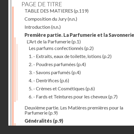
PAGE DE TITRE
TABLE DES MATIERES
(p.119)
Composition du Jury
(n.n.)
Introduction
(n.n.)
Première partie. La Parfumerie et la Savonneri
L'Art de la Parfumerie
(p.1)
Les parfums confectionnés
(p.2)
1. - Extraits, eaux de toilette, lotions
(p.2)
2. - Poudres parfumées
(p.4)
3. - Savons parfumés
(p.4)
4. - Dentrifices
(p.6)
5. - Crèmes et Cosmétiques
(p.6)
6. - Fards et Teintures pour les cheveux
(p.7)
Deuxième partie. Les Matières premières pour la
Parfumerie
(p.9)
Généralités
(p.9)
Les parfums naturels
(p.10)
Droits réservés - CNAM
Extraction des parfums
(p.10)