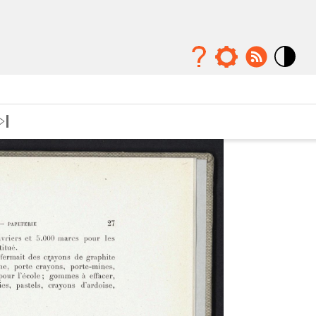
Mode
contraste
élévé