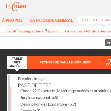
À PROPOS
CATALOGUE GÉNÉRAL
Accueil
Catalogue général
Exposition internationale. 1905. Liège. Section
TABLE
T
DES
RECHERCHE DANS LE DOCUMENT
OC
MATIÈRES
Première image
PAGE DE TITRE
Classe 92. Papeterie (Matériel, procédés et produits)
Jury international
(p.5)
Description des Expositions
(p.7)
France
(p.7)