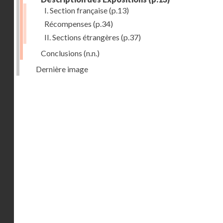
I. Section française
(p.13)
Récompenses
(p.34)
II. Sections étrangères
(p.37)
Conclusions
(n.n.)
Dernière image