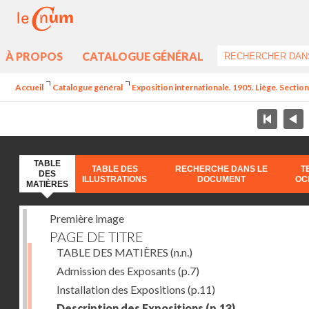
À PROPOS
CATALOGUE GÉNÉRAL
Accueil
Catalogue général
Exposition internationale. 1905. Liège. Section
TABLE
TABLE DES
RECHERCHE DANS LE
T
DES
ILLUSTRATIONS
DOCUMENT
OC
MATIÈRES
Première image
PAGE DE TITRE
TABLE DES MATIÈRES
(n.n.)
Admission des Exposants
(p.7)
Installation des Expositions
(p.11)
Description des Expositions
(p.13)