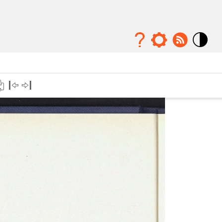
Mode
contraste
élévé