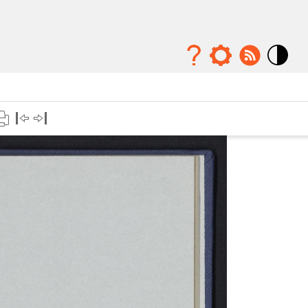
Mode
contraste
élévé