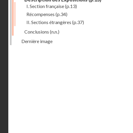
I. Section française
(p.13)
Récompenses
(p.34)
II. Sections étrangères
(p.37)
Conclusions
(n.n.)
Dernière image