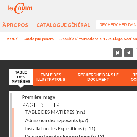
À PROPOS
CATALOGUE GÉNÉRAL
Accueil
Catalogue général
Exposition internationale. 1905. Liège. Section
TABLE
TABLE DES
RECHERCHE DANS LE
T
DES
ILLUSTRATIONS
DOCUMENT
OC
MATIÈRES
Première image
PAGE DE TITRE
TABLE DES MATIÈRES
(n.n.)
Admission des Exposants
(p.7)
Installation des Expositions
(p.11)
Description des Expositions
(p.13)