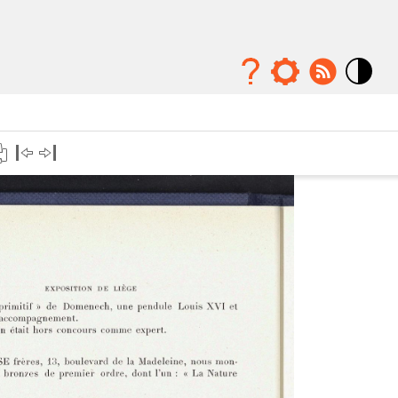
Mode
contraste
élévé