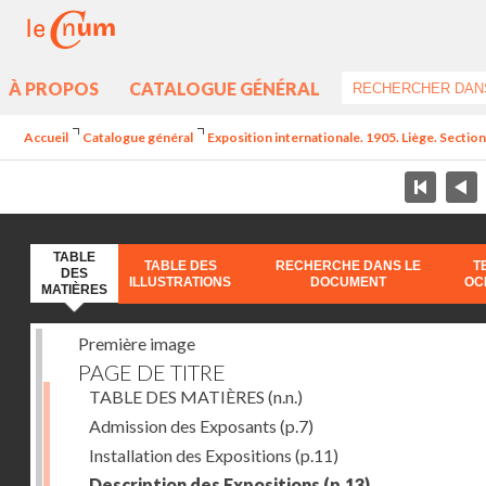
À PROPOS
CATALOGUE GÉNÉRAL
Accueil
Catalogue général
Exposition internationale. 1905. Liège. Section
TABLE
TABLE DES
RECHERCHE DANS LE
T
DES
ILLUSTRATIONS
DOCUMENT
OC
MATIÈRES
Première image
PAGE DE TITRE
TABLE DES MATIÈRES
(n.n.)
Admission des Exposants
(p.7)
Installation des Expositions
(p.11)
Description des Expositions
(p.13)