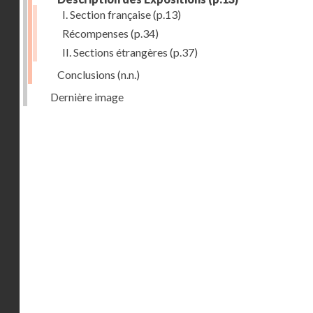
I. Section française
(p.13)
Récompenses
(p.34)
II. Sections étrangères
(p.37)
Conclusions
(n.n.)
Dernière image