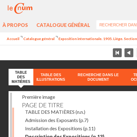
À PROPOS
CATALOGUE GÉNÉRAL
Accueil
Catalogue général
Exposition internationale. 1905. Liège. Section
TABLE
TABLE DES
RECHERCHE DANS LE
T
DES
ILLUSTRATIONS
DOCUMENT
OC
MATIÈRES
Première image
PAGE DE TITRE
TABLE DES MATIÈRES
(n.n.)
Admission des Exposants
(p.7)
Installation des Expositions
(p.11)
Description des Expositions
(p.13)