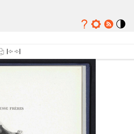
Mode
contraste
élévé