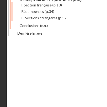
I. Section française
(p.13)
Récompenses
(p.34)
II. Sections étrangères
(p.37)
Conclusions
(n.n.)
Dernière image