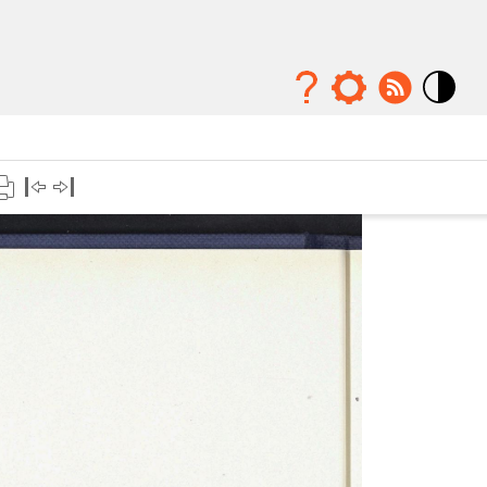
Mode
contraste
élévé