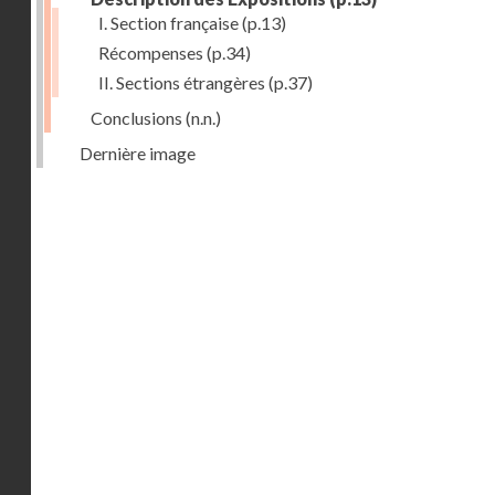
I. Section française
(p.13)
Récompenses
(p.34)
II. Sections étrangères
(p.37)
Conclusions
(n.n.)
Dernière image