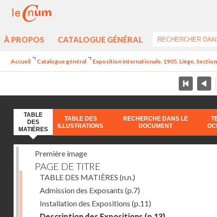
À PROPOS
CATALOGUE GÉNÉRAL
Accueil
Catalogue général
Exposition internationale. 1905. Liège. Section
TABLE
TABLE DES
RECHERCHE DANS LE
T
DES
ILLUSTRATIONS
DOCUMENT
OC
MATIÈRES
Première image
PAGE DE TITRE
TABLE DES MATIÈRES
(n.n.)
Admission des Exposants
(p.7)
Installation des Expositions
(p.11)
Description des Expositions
(p.13)