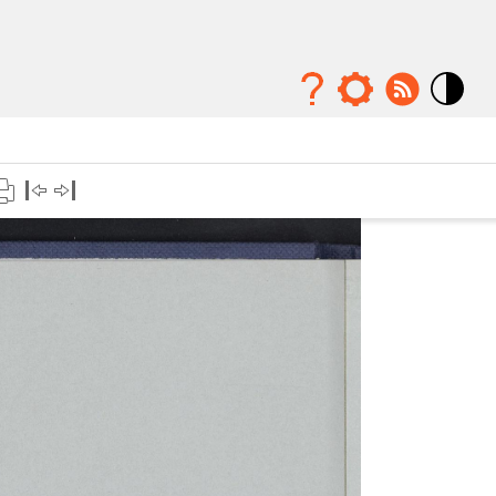
Mode
contraste
élévé