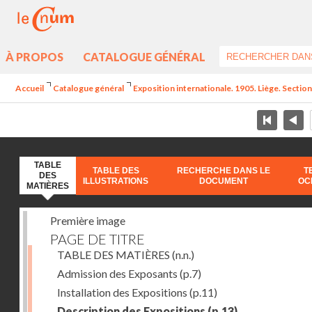
À PROPOS
CATALOGUE GÉNÉRAL
Accueil
Catalogue général
Exposition internationale. 1905. Liège. Section
TABLE
TABLE DES
RECHERCHE DANS LE
T
DES
ILLUSTRATIONS
DOCUMENT
OC
MATIÈRES
Première image
PAGE DE TITRE
TABLE DES MATIÈRES
(n.n.)
Admission des Exposants
(p.7)
Installation des Expositions
(p.11)
Description des Expositions
(p.13)