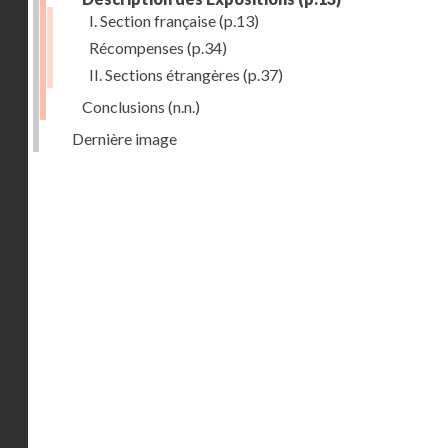
I. Section française
(p.13)
Récompenses
(p.34)
II. Sections étrangères
(p.37)
Conclusions
(n.n.)
Dernière image