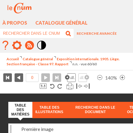
À PROPOS
CATALOGUE GÉNÉRAL
RECHERCHE AVANCÉE
Mode
contraste
Accueil
Catalogue général
Exposition internationale. 1905. Liège.
élévé
Section française - Classe 97. Rapport
n.n. - vue 60/60
140%
TABLE
TABLE DES
RECHERCHE DANS LE
T
DES
ILLUSTRATIONS
DOCUMENT
OC
MATIÈRES
Première image