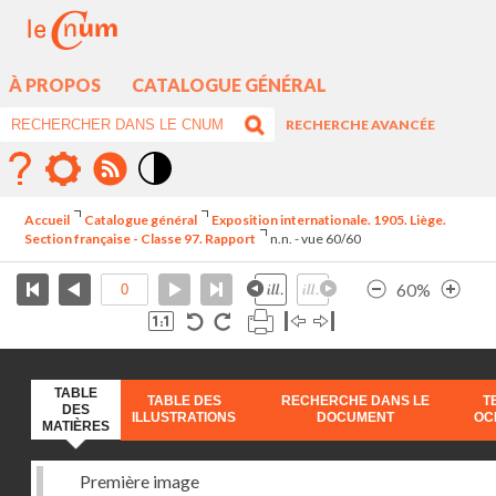
À PROPOS
CATALOGUE GÉNÉRAL
RECHERCHE AVANCÉE
Mode
contraste
Accueil
Catalogue général
Exposition internationale. 1905. Liège.
élévé
Section française - Classe 97. Rapport
n.n. - vue 60/60
60%
TABLE
TABLE DES
RECHERCHE DANS LE
T
DES
ILLUSTRATIONS
DOCUMENT
OC
MATIÈRES
Première image