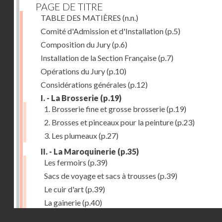
PAGE DE TITRE
TABLE DES MATIÈRES
(n.n.)
Comité d'Admission et d'Installation
(p.5)
Composition du Jury
(p.6)
Installation de la Section Française
(p.7)
Opérations du Jury
(p.10)
Considérations générales
(p.12)
I. - La Brosserie
(p.19)
1. Brosserie fine et grosse brosserie
(p.19)
2. Brosses et pinceaux pour la peinture
(p.23)
3. Les plumeaux
(p.27)
II. - La Maroquinerie
(p.35)
Les fermoirs
(p.39)
Sacs de voyage et sacs à trousses
(p.39)
Le cuir d'art
(p.39)
La gainerie
(p.40)
Droits réservés - CNAM
Albums et cadres photographiques
(p.40)