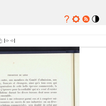
Mode
contraste
élévé