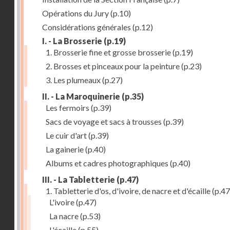
Opérations du Jury
(p.10)
Considérations générales
(p.12)
I. - La Brosserie
(p.19)
1. Brosserie fine et grosse brosserie
(p.19)
2. Brosses et pinceaux pour la peinture
(p.23)
3. Les plumeaux
(p.27)
II. - La Maroquinerie
(p.35)
Les fermoirs
(p.39)
Sacs de voyage et sacs à trousses
(p.39)
Le cuir d'art
(p.39)
La gainerie
(p.40)
Albums et cadres photographiques
(p.40)
III. - La Tabletterie
(p.47)
1. Tabletterie d'os, d'ivoire, de nacre et d'écaille
(p.47
L'ivoire
(p.47)
La nacre
(p.53)
L'écaille
(p.55)