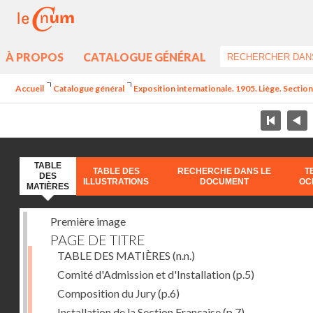
À PROPOS
CATALOGUE GÉNÉRAL
Accueil
Catalogue général
Exposition internationale. 1905. Liège. Section
TABLE
TABLE DES
RECHERCHE DANS LE
T
DES
ILLUSTRATIONS
DOCUMENT
OC
MATIÈRES
Première image
PAGE DE TITRE
TABLE DES MATIÈRES
(n.n.)
Comité d'Admission et d'Installation
(p.5)
Composition du Jury
(p.6)
Installation de la Section Française
(p.7)