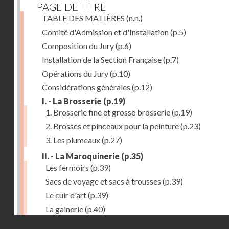
PAGE DE TITRE
TABLE DES MATIÈRES
(n.n.)
Comité d'Admission et d'Installation
(p.5)
Composition du Jury
(p.6)
Installation de la Section Française
(p.7)
Opérations du Jury
(p.10)
Considérations générales
(p.12)
I. - La Brosserie
(p.19)
1. Brosserie fine et grosse brosserie
(p.19)
2. Brosses et pinceaux pour la peinture
(p.23)
3. Les plumeaux
(p.27)
II. - La Maroquinerie
(p.35)
Les fermoirs
(p.39)
Sacs de voyage et sacs à trousses
(p.39)
Le cuir d'art
(p.39)
La gainerie
(p.40)
Droits réservés - CNAM
Albums et cadres photographiques
(p.40)