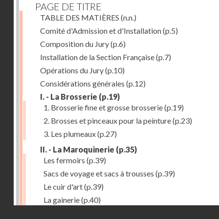
PAGE DE TITRE
TABLE DES MATIÈRES
(n.n.)
Comité d'Admission et d'Installation
(p.5)
Composition du Jury
(p.6)
Installation de la Section Française
(p.7)
Opérations du Jury
(p.10)
Considérations générales
(p.12)
I. - La Brosserie
(p.19)
1. Brosserie fine et grosse brosserie
(p.19)
2. Brosses et pinceaux pour la peinture
(p.23)
3. Les plumeaux
(p.27)
II. - La Maroquinerie
(p.35)
Les fermoirs
(p.39)
Sacs de voyage et sacs à trousses
(p.39)
Le cuir d'art
(p.39)
La gainerie
(p.40)
Droits réservés - CNAM
Albums et cadres photographiques
(p.40)