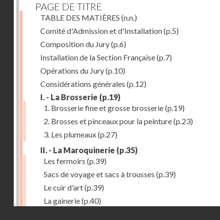
PAGE DE TITRE
TABLE DES MATIÈRES
(n.n.)
Comité d'Admission et d'Installation
(p.5)
Composition du Jury
(p.6)
Installation de la Section Française
(p.7)
Opérations du Jury
(p.10)
Considérations générales
(p.12)
I. - La Brosserie
(p.19)
1. Brosserie fine et grosse brosserie
(p.19)
2. Brosses et pinceaux pour la peinture
(p.23)
3. Les plumeaux
(p.27)
II. - La Maroquinerie
(p.35)
Les fermoirs
(p.39)
Sacs de voyage et sacs à trousses
(p.39)
Le cuir d'art
(p.39)
La gainerie
(p.40)
Droits réservés - CNAM
Albums et cadres photographiques
(p.40)