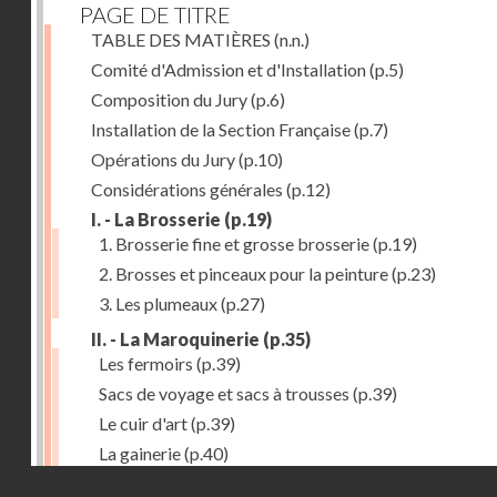
PAGE DE TITRE
TABLE DES MATIÈRES
(n.n.)
Comité d'Admission et d'Installation
(p.5)
Composition du Jury
(p.6)
Installation de la Section Française
(p.7)
Opérations du Jury
(p.10)
Considérations générales
(p.12)
I. - La Brosserie
(p.19)
1. Brosserie fine et grosse brosserie
(p.19)
2. Brosses et pinceaux pour la peinture
(p.23)
3. Les plumeaux
(p.27)
II. - La Maroquinerie
(p.35)
Les fermoirs
(p.39)
Sacs de voyage et sacs à trousses
(p.39)
Le cuir d'art
(p.39)
La gainerie
(p.40)
Droits réservés - CNAM
Albums et cadres photographiques
(p.40)