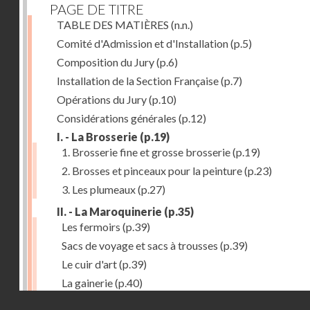
PAGE DE TITRE
TABLE DES MATIÈRES
(n.n.)
Comité d'Admission et d'Installation
(p.5)
Composition du Jury
(p.6)
Installation de la Section Française
(p.7)
Opérations du Jury
(p.10)
Considérations générales
(p.12)
I. - La Brosserie
(p.19)
1. Brosserie fine et grosse brosserie
(p.19)
2. Brosses et pinceaux pour la peinture
(p.23)
3. Les plumeaux
(p.27)
II. - La Maroquinerie
(p.35)
Les fermoirs
(p.39)
Sacs de voyage et sacs à trousses
(p.39)
Le cuir d'art
(p.39)
La gainerie
(p.40)
Droits réservés - CNAM
Albums et cadres photographiques
(p.40)