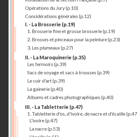
Opérations du Jury
(p.10)
Considérations générales
(p.12)
I. - La Brosserie
(p.19)
1. Brosserie fine et grosse brosserie
(p.19)
2. Brosses et pinceaux pour la peinture
(p.23)
3. Les plumeaux
(p.27)
II. - La Maroquinerie
(p.35)
Les fermoirs
(p.39)
Sacs de voyage et sacs à trousses
(p.39)
Le cuir d'art
(p.39)
La gainerie
(p.40)
Albums et cadres photographiques
(p.40)
III. - La Tabletterie
(p.47)
1. Tabletterie d'os, d'ivoire, de nacre et d'écaille
(p.47
L'ivoire
(p.47)
La nacre
(p.53)
L'écaille
(p.55)