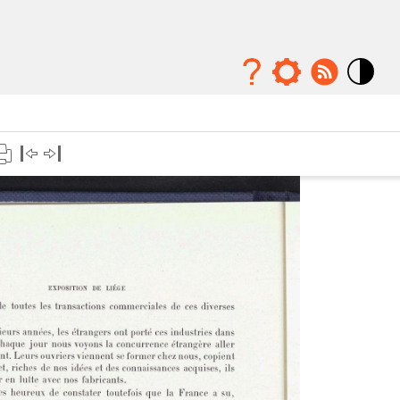
Mode
contraste
élévé