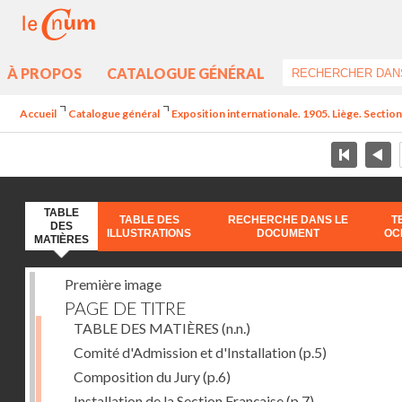
À PROPOS
CATALOGUE GÉNÉRAL
Accueil
Catalogue général
Exposition internationale. 1905. Liège. Section
TABLE
TABLE DES
RECHERCHE DANS LE
T
DES
ILLUSTRATIONS
DOCUMENT
OC
MATIÈRES
Première image
PAGE DE TITRE
TABLE DES MATIÈRES
(n.n.)
Comité d'Admission et d'Installation
(p.5)
Composition du Jury
(p.6)
Installation de la Section Française
(p.7)