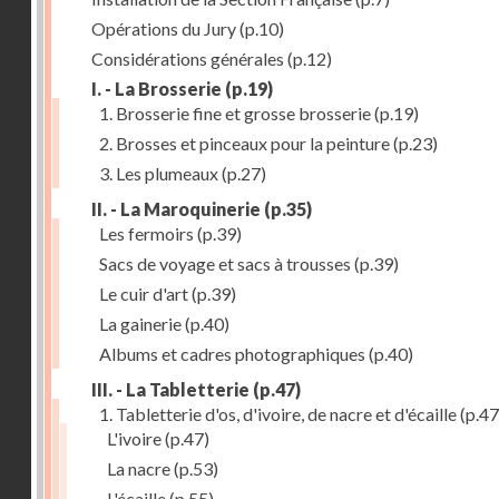
Opérations du Jury
(p.10)
Considérations générales
(p.12)
I. - La Brosserie
(p.19)
1. Brosserie fine et grosse brosserie
(p.19)
2. Brosses et pinceaux pour la peinture
(p.23)
3. Les plumeaux
(p.27)
II. - La Maroquinerie
(p.35)
Les fermoirs
(p.39)
Sacs de voyage et sacs à trousses
(p.39)
Le cuir d'art
(p.39)
La gainerie
(p.40)
Albums et cadres photographiques
(p.40)
III. - La Tabletterie
(p.47)
1. Tabletterie d'os, d'ivoire, de nacre et d'écaille
(p.47
L'ivoire
(p.47)
La nacre
(p.53)
L'écaille
(p.55)