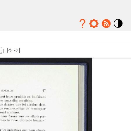
Mode
contraste
élévé