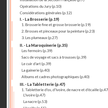
Opérations du Jury
(p.10)
Considérations générales
(p.12)
I. - La Brosserie
(p.19)
1. Brosserie fine et grosse brosserie
(p.19)
2. Brosses et pinceaux pour la peinture
(p.23)
3. Les plumeaux
(p.27)
II. - La Maroquinerie
(p.35)
Les fermoirs
(p.39)
Sacs de voyage et sacs à trousses
(p.39)
Le cuir d'art
(p.39)
La gainerie
(p.40)
Albums et cadres photographiques
(p.40)
III. - La Tabletterie
(p.47)
1. Tabletterie d'os, d'ivoire, de nacre et d'écaille
(p.47
L'ivoire
(p.47)
La nacre
(p.53)
L'écaille
(p.55)