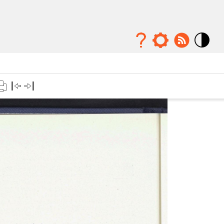
Mode
contraste
élévé