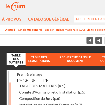
À PROPOS
CATALOGUE GÉNÉRAL
Accueil
Catalogue général
Exposition internationale. 1905. Liège. Section
TABLE
TABLE DES
RECHERCHE DANS LE
T
DES
ILLUSTRATIONS
DOCUMENT
OC
MATIÈRES
Première image
PAGE DE TITRE
TABLE DES MATIÈRES
(n.n.)
Comité d'Admission et d'Installation
(p.5)
Composition du Jury
(p.6)
Installation de la Section Française
(p.7)