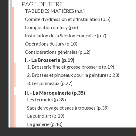
PAGE DE TITRE
TABLE DES MATIÈRES
(n.n.)
Comité d'Admission et d'Installation
(p.5)
Composition du Jury
(p.6)
Installation de la Section Française
(p.7)
Opérations du Jury
(p.10)
Considérations générales
(p.12)
I. - La Brosserie
(p.19)
1. Brosserie fine et grosse brosserie
(p.19)
2. Brosses et pinceaux pour la peinture
(p.23)
3. Les plumeaux
(p.27)
II. - La Maroquinerie
(p.35)
Les fermoirs
(p.39)
Sacs de voyage et sacs à trousses
(p.39)
Le cuir d'art
(p.39)
La gainerie
(p.40)
Droits réservés - CNAM
Albums et cadres photographiques
(p.40)