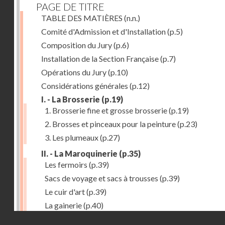
PAGE DE TITRE
TABLE DES MATIÈRES
(n.n.)
Comité d'Admission et d'Installation
(p.5)
Composition du Jury
(p.6)
Installation de la Section Française
(p.7)
Opérations du Jury
(p.10)
Considérations générales
(p.12)
I. - La Brosserie
(p.19)
1. Brosserie fine et grosse brosserie
(p.19)
2. Brosses et pinceaux pour la peinture
(p.23)
3. Les plumeaux
(p.27)
II. - La Maroquinerie
(p.35)
Les fermoirs
(p.39)
Sacs de voyage et sacs à trousses
(p.39)
Le cuir d'art
(p.39)
La gainerie
(p.40)
Droits réservés - CNAM
Albums et cadres photographiques
(p.40)