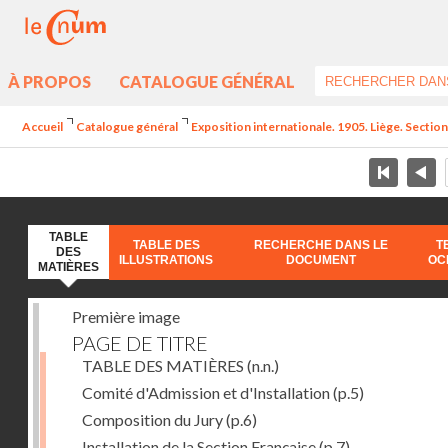
À PROPOS
CATALOGUE GÉNÉRAL
Accueil
Catalogue général
Exposition internationale. 1905. Liège. Section
TABLE
TABLE DES
RECHERCHE DANS LE
T
DES
ILLUSTRATIONS
DOCUMENT
OC
MATIÈRES
Première image
PAGE DE TITRE
TABLE DES MATIÈRES
(n.n.)
Comité d'Admission et d'Installation
(p.5)
Composition du Jury
(p.6)
Installation de la Section Française
(p.7)