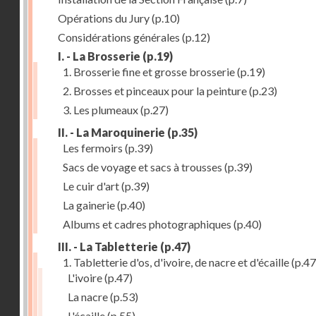
Opérations du Jury
(p.10)
Considérations générales
(p.12)
I. - La Brosserie
(p.19)
1. Brosserie fine et grosse brosserie
(p.19)
2. Brosses et pinceaux pour la peinture
(p.23)
3. Les plumeaux
(p.27)
II. - La Maroquinerie
(p.35)
Les fermoirs
(p.39)
Sacs de voyage et sacs à trousses
(p.39)
Le cuir d'art
(p.39)
La gainerie
(p.40)
Albums et cadres photographiques
(p.40)
III. - La Tabletterie
(p.47)
1. Tabletterie d'os, d'ivoire, de nacre et d'écaille
(p.47
L'ivoire
(p.47)
La nacre
(p.53)
L'écaille
(p.55)