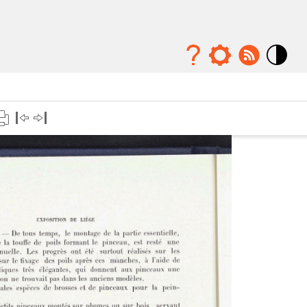
Mode
contraste
élévé