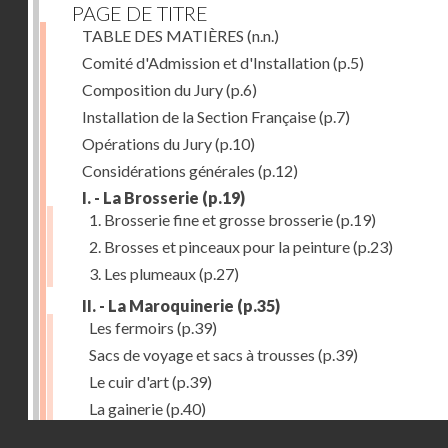
PAGE DE TITRE
TABLE DES MATIÈRES
(n.n.)
Comité d'Admission et d'Installation
(p.5)
Composition du Jury
(p.6)
Installation de la Section Française
(p.7)
Opérations du Jury
(p.10)
Considérations générales
(p.12)
I. - La Brosserie
(p.19)
1. Brosserie fine et grosse brosserie
(p.19)
2. Brosses et pinceaux pour la peinture
(p.23)
3. Les plumeaux
(p.27)
II. - La Maroquinerie
(p.35)
Les fermoirs
(p.39)
Sacs de voyage et sacs à trousses
(p.39)
Le cuir d'art
(p.39)
La gainerie
(p.40)
Droits réservés - CNAM
Albums et cadres photographiques
(p.40)