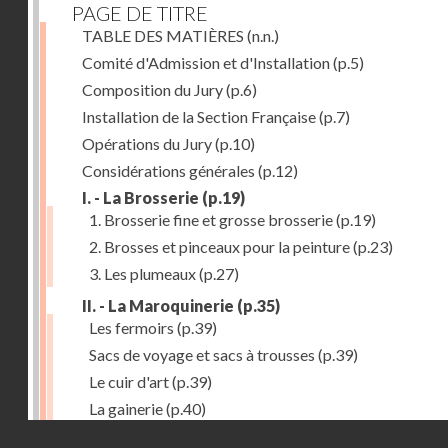
PAGE DE TITRE
TABLE DES MATIÈRES
(n.n.)
Comité d'Admission et d'Installation
(p.5)
Composition du Jury
(p.6)
Installation de la Section Française
(p.7)
Opérations du Jury
(p.10)
Considérations générales
(p.12)
I. - La Brosserie
(p.19)
1. Brosserie fine et grosse brosserie
(p.19)
2. Brosses et pinceaux pour la peinture
(p.23)
3. Les plumeaux
(p.27)
II. - La Maroquinerie
(p.35)
Les fermoirs
(p.39)
Sacs de voyage et sacs à trousses
(p.39)
Le cuir d'art
(p.39)
La gainerie
(p.40)
Droits réservés - CNAM
Albums et cadres photographiques
(p.40)