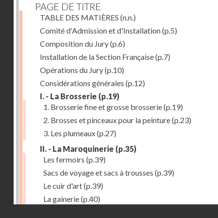
PAGE DE TITRE
TABLE DES MATIÈRES
(n.n.)
Comité d'Admission et d'Installation
(p.5)
Composition du Jury
(p.6)
Installation de la Section Française
(p.7)
Opérations du Jury
(p.10)
Considérations générales
(p.12)
I. - La Brosserie
(p.19)
1. Brosserie fine et grosse brosserie
(p.19)
2. Brosses et pinceaux pour la peinture
(p.23)
3. Les plumeaux
(p.27)
II. - La Maroquinerie
(p.35)
Les fermoirs
(p.39)
Sacs de voyage et sacs à trousses
(p.39)
Le cuir d'art
(p.39)
La gainerie
(p.40)
Droits réservés - CNAM
Albums et cadres photographiques
(p.40)