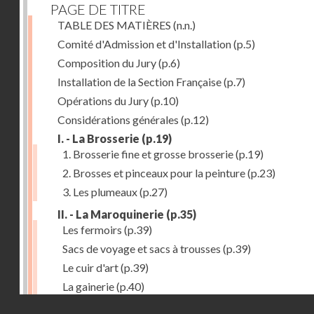
PAGE DE TITRE
TABLE DES MATIÈRES
(n.n.)
Comité d'Admission et d'Installation
(p.5)
Composition du Jury
(p.6)
Installation de la Section Française
(p.7)
Opérations du Jury
(p.10)
Considérations générales
(p.12)
I. - La Brosserie
(p.19)
1. Brosserie fine et grosse brosserie
(p.19)
2. Brosses et pinceaux pour la peinture
(p.23)
3. Les plumeaux
(p.27)
II. - La Maroquinerie
(p.35)
Les fermoirs
(p.39)
Sacs de voyage et sacs à trousses
(p.39)
Le cuir d'art
(p.39)
La gainerie
(p.40)
Droits réservés - CNAM
Albums et cadres photographiques
(p.40)