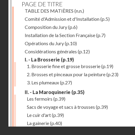
PAGE DE TITRE
TABLE DES MATIÈRES
(n.n.)
Comité d'Admission et d'Installation
(p.5)
Composition du Jury
(p.6)
Installation de la Section Française
(p.7)
Opérations du Jury
(p.10)
Considérations générales
(p.12)
I. - La Brosserie
(p.19)
1. Brosserie fine et grosse brosserie
(p.19)
2. Brosses et pinceaux pour la peinture
(p.23)
3. Les plumeaux
(p.27)
II. - La Maroquinerie
(p.35)
Les fermoirs
(p.39)
Sacs de voyage et sacs à trousses
(p.39)
Le cuir d'art
(p.39)
La gainerie
(p.40)
Droits réservés - CNAM
Albums et cadres photographiques
(p.40)