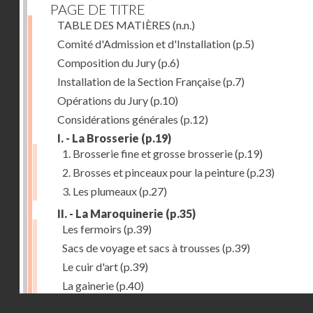
PAGE DE TITRE
TABLE DES MATIÈRES
(n.n.)
Comité d'Admission et d'Installation
(p.5)
Composition du Jury
(p.6)
Installation de la Section Française
(p.7)
Opérations du Jury
(p.10)
Considérations générales
(p.12)
I. - La Brosserie
(p.19)
1. Brosserie fine et grosse brosserie
(p.19)
2. Brosses et pinceaux pour la peinture
(p.23)
3. Les plumeaux
(p.27)
II. - La Maroquinerie
(p.35)
Les fermoirs
(p.39)
Sacs de voyage et sacs à trousses
(p.39)
Le cuir d'art
(p.39)
La gainerie
(p.40)
Droits réservés - CNAM
Albums et cadres photographiques
(p.40)