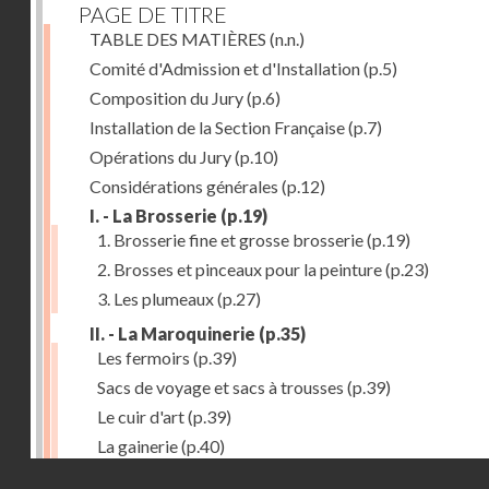
PAGE DE TITRE
TABLE DES MATIÈRES
(n.n.)
Comité d'Admission et d'Installation
(p.5)
Composition du Jury
(p.6)
Installation de la Section Française
(p.7)
Opérations du Jury
(p.10)
Considérations générales
(p.12)
I. - La Brosserie
(p.19)
1. Brosserie fine et grosse brosserie
(p.19)
2. Brosses et pinceaux pour la peinture
(p.23)
3. Les plumeaux
(p.27)
II. - La Maroquinerie
(p.35)
Les fermoirs
(p.39)
Sacs de voyage et sacs à trousses
(p.39)
Le cuir d'art
(p.39)
La gainerie
(p.40)
Droits réservés - CNAM
Albums et cadres photographiques
(p.40)